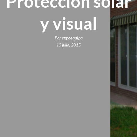
Protección solar
y visual
Por
expoequipa
10 julio, 2015