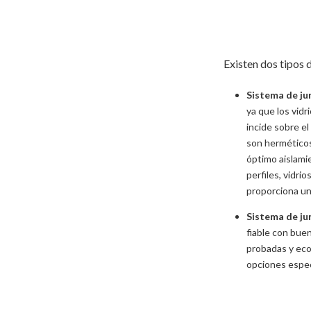
Existen dos tipos
Sistema de ju
ya que los vidr
incide sobre el
son herméticos 
óptimo aislami
perfiles, vidri
proporciona una
Sistema de ju
fiable con bue
probadas y eco
opciones espec