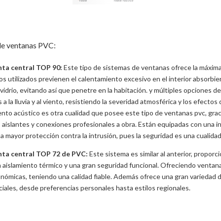
 de ventanas PVC:
nta central TOP 90:
Este tipo de sistemas de ventanas ofrece la máxim
ios utilizados previenen el calentamiento excesivo en el interior absorbi
 vidrio, evitando así que penetre en la habitación. y múltiples opciones
a la lluvia y al viento, resistiendo la severidad atmosférica y los efectos
ento acústico es otra cualidad que posee este tipo de ventanas pvc, gra
os aislantes y conexiones profesionales a obra. Están equipadas con una 
 mayor protección contra la intrusión, pues la seguridad es una cualidad
nta central TOP 72 de PVC:
Este sistema es similar al anterior, proporc
n aislamiento térmico y una gran seguridad funcional. Ofreciendo ventana
nómicas, teniendo una calidad fiable. Además ofrece una gran variedad d
iales, desde preferencias personales hasta estilos regionales.