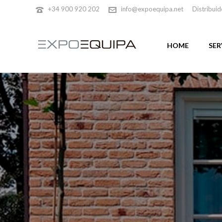
+34 900 920 202
info@expoequipa.net
Distribuid
HOME
SER