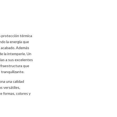
a protección térmica
endo la energía que
 de acabado. Además
 de la intemperie. Un
cias a sus excelentes
infraestructura que
 tranquilizante.
iona una calidad
s versátiles,
e formas, colores y