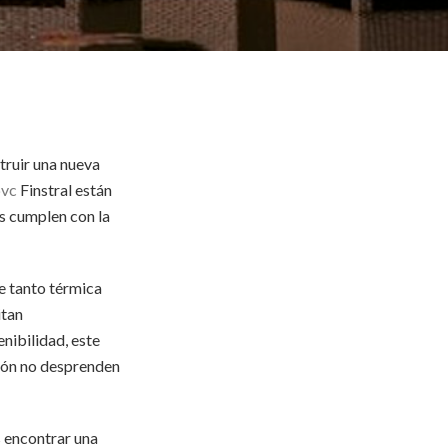
truir una nueva
pvc
Finstral están
ás cumplen con la
te tanto térmica
itan
enibilidad, este
ción no desprenden
 encontrar una