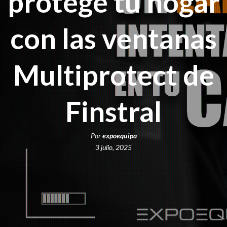
protege tu hogar
con las ventanas
Multiprotect de
Finstral
Por
expoequipa
3 julio, 2025