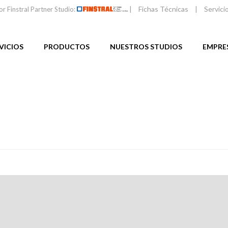
Fichas Técnicas
Servici
or Finstral Partner Studio:
|
|
VICIOS
PRODUCTOS
NUESTROS STUDIOS
EMPRE