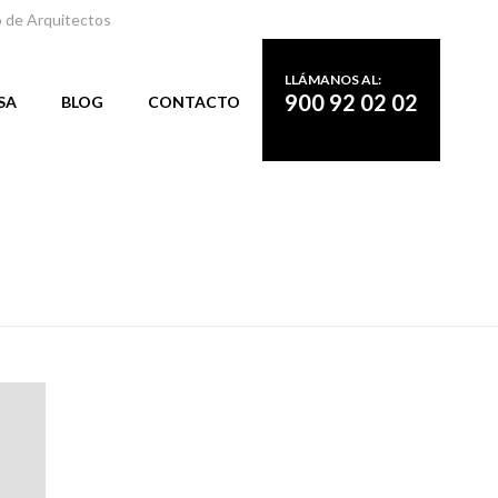
o de Arquitectos
LLÁMANOS AL:
900 92 02 02
SA
BLOG
CONTACTO
PORTADA
»
ARCHIVO DE DICIEMBRE 2020