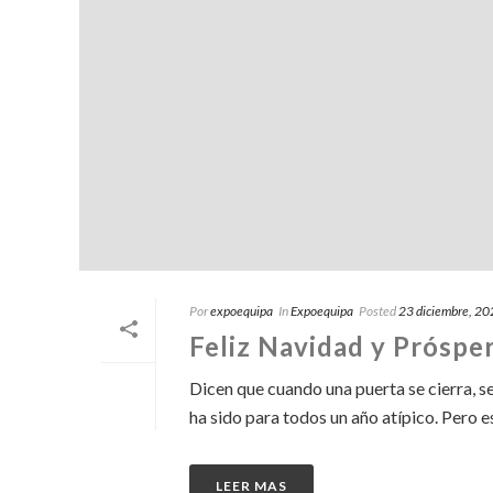
Por
expoequipa
In
Expoequipa
Posted
23 diciembre, 2
Feliz Navidad y Próspe
Dicen que cuando una puerta se cierra, s
ha sido para todos un año atípico. Pero e
LEER MAS