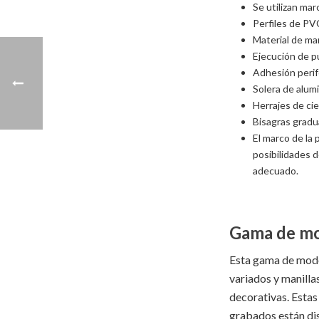
Se utilizan ma
Perfiles de PV
Material de ma
Ejecución de p
Adhesión perifé
Solera de alum
Herrajes de ci
Bisagras gradu
El marco de la 
posibilidades d
adecuado.
Gama de m
Esta gama de model
variados y manilla
decorativas. Estas
grabados están di