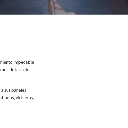
amiento impecable
emos dotarla de
 a sus paneles
abados, vidrieras,