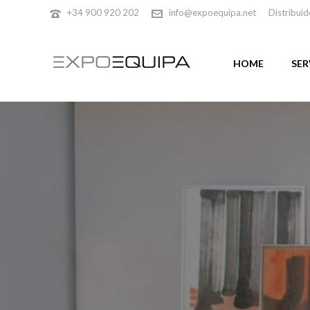
+34 900 920 202
info@expoequipa.net
Distribuid
HOME
SER