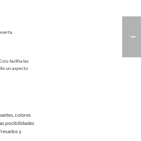
 puerta.
sto facilita las
ello un aspecto
nantes, colores
as posibilidades
 fresados y