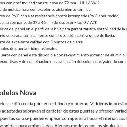
rcos con profundidad constructiva de 72 mm – Uf 1,6 W/K
C de multicámara con excelente aislamiento térmico
rco de PVC con alta resistencia contra intemperie (PVC endurecido)
uerta con panel de 39 a 46 mm de espesor – Up 0,7 W/K
rica del panel en el perfil de la hoja para garantizar alta estabilidad de la
inio separada térmicamente con protección contra golpe de lluvia.
erre de excelente calidad con 5 puntos de cierre
ables de puerta tridimensionales
puerta con panel está disponible con revestimiento exterior de aluminio. E
ecorativas y de combinación en la selección del color, consiguiendo con 
odelos Nova
os se diferencia por ser rectilíneo y moderno. Vidrieras impresio
s adaptadas subrayan el carácter de estas puertas y ofrecen variad
 puertas solo se pueden emplear con apertura hacia el interior. Los
sponibles para ambos lados. Algunos modelos son los siguientes: