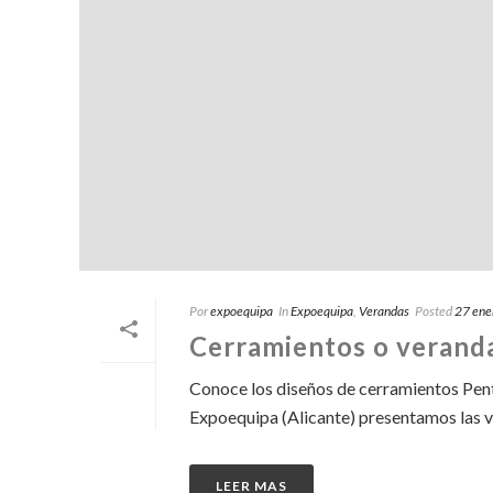
Por
expoequipa
In
Expoequipa
,
Verandas
Posted
27 ene
Cerramientos o verandas
Conoce los diseños de cerramientos Pent
Expoequipa (Alicante) presentamos las ve
LEER MAS