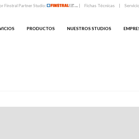
Fichas Técnicas
Servici
or Finstral Partner Studio:
|
|
VICIOS
PRODUCTOS
NUESTROS STUDIOS
EMPRE