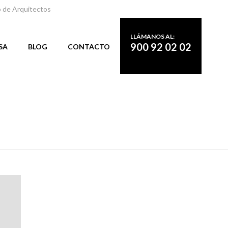
o de Arquitectos
LLÁMANOS AL:
900 92 02 02
SA
BLOG
CONTACTO
PORTADA
»
INSTALAR CERRAMIENTO EXTERIOR ALICANTE