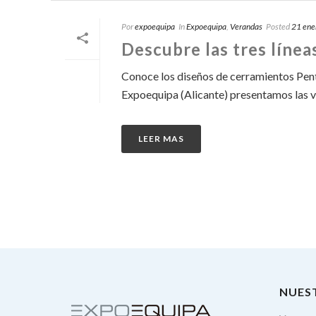
Por
expoequipa
In
Expoequipa
,
Verandas
Posted
21 ene
Descubre las tres línea
Conoce los diseños de cerramientos Pent
Expoequipa (Alicante) presentamos las ve
LEER MAS
NUES