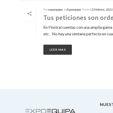
Por
expoequipa
In
Expoequipa
Posted
23 febrero, 2021
Tus peticiones son ord
En Finstral cuentas con una amplia gama
etc. No hay una ventana perfecta en cuanto
LEER MAS
NUES