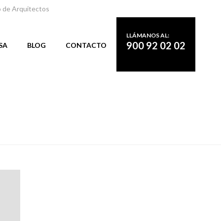
o de Arquitectos
LLÁMANOS AL:
900 92 02 02
SA
BLOG
CONTACTO
PORTADA
»
SHOWROOM