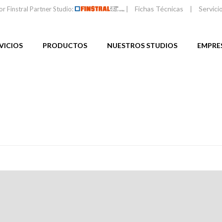
Fichas Técnicas
Servici
or Finstral Partner Studio:
|
|
VICIOS
PRODUCTOS
NUESTROS STUDIOS
EMPRE