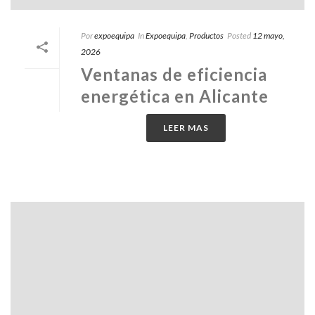
Por
expoequipa
In
Expoequipa
,
Productos
Posted
12 mayo,
2026
Ventanas de eficiencia
energética en Alicante
LEER MAS