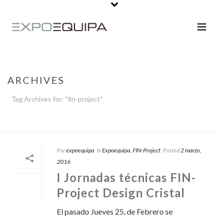
ARCHIVES
Tag Archives for: "fin-project"
PORTADA
»
FIN-PROJECT
Por
expoequipa
In
Expoequipa
,
FIN-Project
Posted
2 marzo,
2016
I Jornadas técnicas FIN-
Project Design Cristal
El pasado Jueves 25, de Febrero se