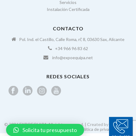
Servicios
Instalación Certificada
CONTACTO
Pol. Ind. el Castillo, Calle Roma, nº, 8, 03630 Sax, Alicante
+34 966 96 83 62
info@expoequipa.net
REDES SOCIALES
© 2026 EXPOEQUIPA All rights reserved. | Created by
enfoque in
|
Solicita tu presupuesto
Aviso legal
|
Política de cookies
|
Política de privacidad